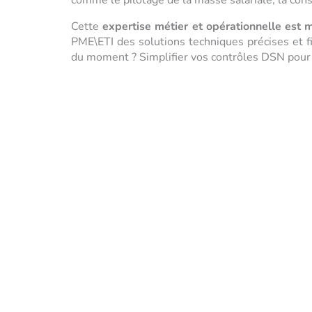
comme le pilotage de la masse salariale, la con
Cette
expertise métier et opérationnelle est m
PME\ETI des solutions techniques précises et 
du moment ? Simplifier vos contrôles DSN pour m