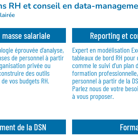
ons RH et conseil en data-managem
airée​
a masse salariale
Reporting et co
ogie éprouvée d’analyse,
Expert en modélisation E
nses de personnel à partir
tableaux de bord RH pour 
ganisation privée ou
comme le suivi d’un plan d
nstruire des outils
formation professionnelle,
n de vos budgets RH.
personnel à partir de la D
Parlez nous de votre besoi
à vous proposer.
ment de la DSN
Forma