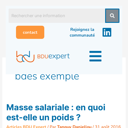
Aller
au
contenu
Rejoignez la
contact
communauté
bdes exemple
Masse
Masse salariale : en quoi
salariale
est-elle un poids ?
:
en
Articles BDU Expert
/ Par
Tanguy Daniellou
/
31 août 2016
quoi