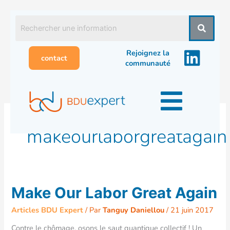
Aller
au
contenu
Rejoignez la
contact
communauté
makeourlaborgreatagain
Make
Make Our Labor Great Again
Our
Labor
Articles BDU Expert
/ Par
Tanguy Daniellou
/
21 juin 2017
Great
Contre le chômage, osons le saut quantique collectif ! Un
Again