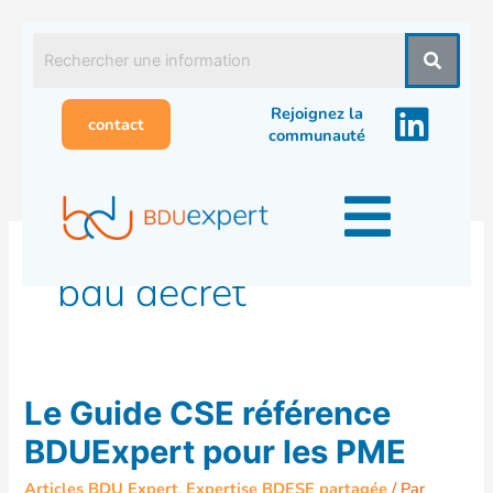
Aller
au
contenu
Rejoignez la
contact
communauté
bdu décret
Le
Le Guide CSE référence
Guide
BDUExpert pour les PME
CSE
référence
Articles BDU Expert
,
Expertise BDESE partagée
/ Par
BDUExpert