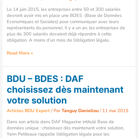
place
de
Le 14 juin 2015, les entreprises entre 50 et 300 salariés
la
devront avoir mis en place une BDES (Base de Données
BDES,
Economiques et Sociales) pour communiquer avec leurs
les
représentants du personnel. Il y a un an, les entreprises de
PME
plus de 300 salariés devaient déjà répondre à cette
jouent-
obligation. A moins d’un mois de l’obligation légale,
elles
le
Read More »
jeu
?
BDU
BDU – BDES : DAF
–
choisissez dès maintenant
BDES
:
votre solution
DAF
choisissez
Articles BDU Expert
/ Par
Tanguy Daniellou
/
11 mai 2015
dès
maintenant
Dans son article dans DAF Magazine intitulé Base de
votre
données unique : choisissez dès maintenant votre solution,
solution
Yann Petiteaux rappelle l’obligation légale pour les