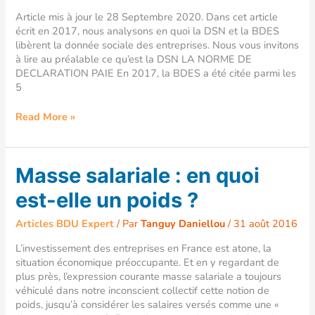
sociale
Article mis à jour le 28 Septembre 2020. Dans cet article
?
écrit en 2017, nous analysons en quoi la DSN et la BDES
libèrent la donnée sociale des entreprises. Nous vous invitons
à lire au préalable ce qu’est la DSN LA NORME DE
DECLARATION PAIE En 2017, la BDES a été citée parmi les
5
Read More »
Masse
Masse salariale : en quoi
salariale
est-elle un poids ?
:
en
Articles BDU Expert
/ Par
Tanguy Daniellou
/
31 août 2016
quoi
est-
L’investissement des entreprises en France est atone, la
elle
situation économique préoccupante. Et en y regardant de
un
plus près, l’expression courante masse salariale a toujours
poids
véhiculé dans notre inconscient collectif cette notion de
?
poids, jusqu’à considérer les salaires versés comme une «