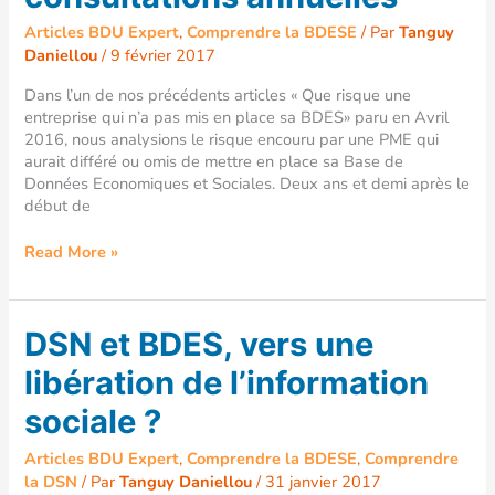
Articles BDU Expert
,
Comprendre la BDESE
/ Par
Tanguy
Daniellou
/
9 février 2017
Dans l’un de nos précédents articles « Que risque une
entreprise qui n’a pas mis en place sa BDES» paru en Avril
2016, nous analysions le risque encouru par une PME qui
aurait différé ou omis de mettre en place sa Base de
Données Economiques et Sociales. Deux ans et demi après le
début de
Read More »
DSN
DSN et BDES, vers une
et
libération de l’information
BDES,
vers
sociale ?
une
libération
Articles BDU Expert
,
Comprendre la BDESE
,
Comprendre
de
la DSN
/ Par
Tanguy Daniellou
/
31 janvier 2017
l’information