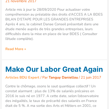
21 novembre 2017
pas
la
Article mis à jour le 28/09/2020 Pour actualiser votre
BDES
compréhension au préalable des droits d’ACCES A LA BDES
?
BILAN D’ETAPE POUR LES GRANDES ENTREPRISES
Après 4 ans, le cabinet Danae Conseil présentait dans une
étude menée auprès de très grandes entreprises, leurs
difficultés dans la mise en place de leur BDES ( Consulter
l’étude complète).
Read More »
Make
Make Our Labor Great Again
Our
Labor
Articles BDU Expert
/ Par
Tanguy Daniellou
/
21 juin 2017
Great
Contre le chômage, osons le saut quantique collectif ! Un
Again
constat alarmant : plus de 13% de salariés précaires en
2016 Je suis né en 1977. A cette date, selon l’observatoire
des inégalités, le taux de précarité des salariés en France
était de 5 %. A ma sortie des Arts et Métiers en 2001, ce