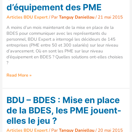
:
d’équipement des PME
enfin
des
Articles BDU Expert
/ Par
Tanguy Daniellou
/
21 mai 2015
chiffres
sur
A moins d’un mois maintenant de la mise en place de la
le
BDES pour communiquer avec les représentants du
taux
personnel, BDU Expert a interrogé les décideurs de 145
d’équipement
entreprises (PME entre 50 et 300 salariés) sur leur niveau
des
d’avancement. Où en sont les PME sur leur niveau
PME
d’équipement en BDES ? Quelles solutions ont-elles choisies
?
Read More »
BDU
BDU – BDES : Mise en place
–
de la BDES, les PME jouent-
BDES
:
elles le jeu ?
Mise
en
Articles BDU Expert
/ Par
Tanguy Daniellou
/
20 mai 2015