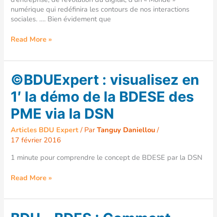
numérique qui redéfinira les contours de nos interactions
sociales. …. Bien évidement que
Read More »
©BDUExpert
©BDUExpert : visualisez en
:
1′ la démo de la BDESE des
visualisez
en
PME via la DSN
1′
la
Articles BDU Expert
/ Par
Tanguy Daniellou
/
démo
17 février 2016
de
la
1 minute pour comprendre le concept de BDESE par la DSN
BDESE
des
Read More »
PME
via
la
DSN
BDU