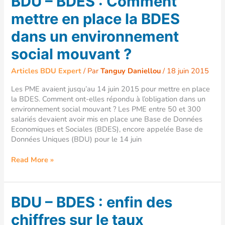
BDU – BDES : Comment
–
mettre en place la BDES
BDES
:
dans un environnement
Comment
mettre
social mouvant ?
en
place
Articles BDU Expert
/ Par
Tanguy Daniellou
/
18 juin 2015
la
BDES
Les PME avaient jusqu’au 14 juin 2015 pour mettre en place
dans
la BDES. Comment ont-elles répondu à l’obligation dans un
un
environnement social mouvant ? Les PME entre 50 et 300
environnement
salariés devaient avoir mis en place une Base de Données
social
Economiques et Sociales (BDES), encore appelée Base de
mouvant
Données Uniques (BDU) pour le 14 juin
?
Read More »
BDU
BDU – BDES : enfin des
–
chiffres sur le taux
BDES